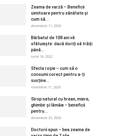
Zeama de varză – Beneficii
uimitoare pentru sănătate și
cum să...
decembrie 11, 2020
Bărbatul de 108 ani vă
sfătuiește: dacă doriți să trăiți
până...
iunie 16, 2022
Sfecla roșie – cum să o
consumi corect pentru a-ți
susține...
noiembrie 11, 2020
Sirop natural cu hrean, miere,
ghimbir și lămâie – beneficii
pentru...
decembrie 23, 2020
Doctorii spun – bea zeama de
varza timp de 7 zile....