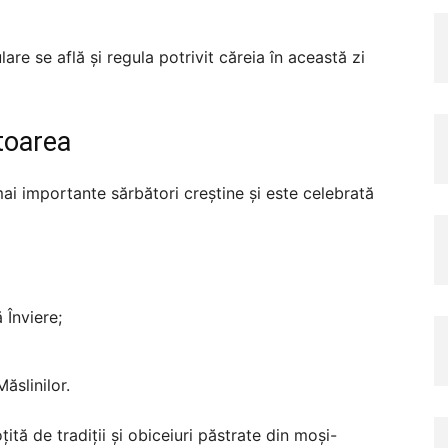
re se află și regula potrivit căreia în această zi
toarea
ai importante sărbători creștine și este celebrată
 Înviere;
ăslinilor.
ită de tradiții și obiceiuri păstrate din moși-