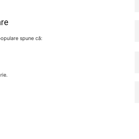
are
populare spune că:
rie.