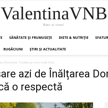
ValentinaVNB
Bine ai venit!
TE
SĂNĂTATE ȘI FRUMUSEȚE
DIETE & NUTRIȚIE
SFATUR
RUGĂCIUNI
ȘTIRI ȘI ACTUALITATE
a Domnului. Tradiția pe care mulți încă...
re azi de Înălțarea Dom
ncă o respectă