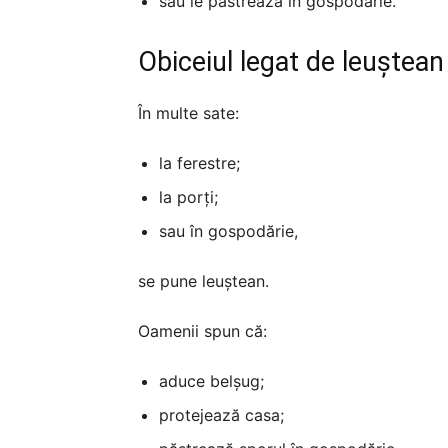
sau le păstrează în gospodărie.
Obiceiul legat de leuștean
În multe sate:
la ferestre;
la porți;
sau în gospodărie,
se pune leuștean.
Oamenii spun că:
aduce belșug;
protejează casa;