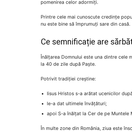
pomenirea celor adormiți.
Printre cele mai cunoscute credințe popula
nu este bine să împrumuți sare din casă.
Ce semnificație are sărbă
Înălțarea Domnului este una dintre cele m
la 40 de zile după Paște.
Potrivit tradiției creștine:
Iisus Hristos s-a arătat ucenicilor după
le-a dat ultimele învățături;
apoi S-a înălțat la Cer de pe Muntele M
În multe zone din România, ziua este însoț