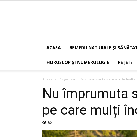
ACASA
REMEDII NATURALE ȘI SĂNĂTA
HOROSCOP ȘI NUMEROLOGIE
REȚETE
Acasă
Rugăciuni
Nu împrumuta sare azi de Înălțare
Nu împrumuta sa
pe care mulți î
66