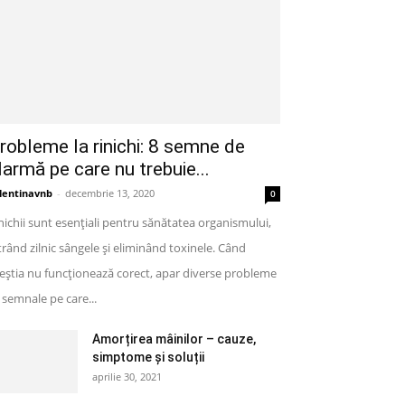
robleme la rinichi: 8 semne de
larmă pe care nu trebuie...
lentinavnb
-
decembrie 13, 2020
0
nichii sunt esențiali pentru sănătatea organismului,
ltrând zilnic sângele și eliminând toxinele. Când
eștia nu funcționează corect, apar diverse probleme
semnale pe care...
Amorțirea mâinilor – cauze,
simptome și soluții
aprilie 30, 2021