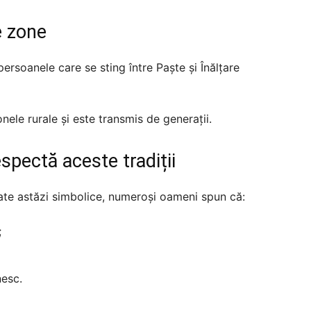
e zone
persoanele care se sting între Paște și Înălțare
nele rurale și este transmis de generații.
spectă aceste tradiții
ate astăzi simbolice, numeroși oameni spun că:
;
nesc.