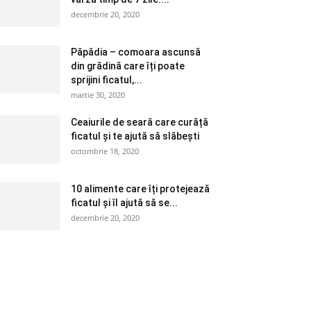
decembrie 20, 2020
Păpădia – comoara ascunsă
din grădină care îți poate
sprijini ficatul,...
martie 30, 2020
Ceaiurile de seară care curăță
ficatul și te ajută să slăbești
octombrie 18, 2020
10 alimente care îți protejează
ficatul și îl ajută să se...
decembrie 20, 2020