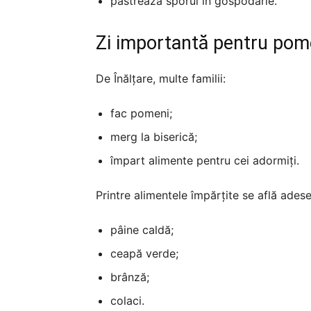
păstrează sporul în gospodărie.
Zi importantă pentru pome
De Înălțare, multe familii:
fac pomeni;
merg la biserică;
împart alimente pentru cei adormiți.
Printre alimentele împărțite se află adese
pâine caldă;
ceapă verde;
brânză;
colaci.