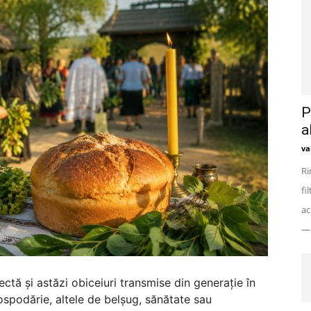
P
a
va
Ri
fi
ac
— 
ctă și astăzi obiceiuri transmise din generație în
gospodărie, altele de belșug, sănătate sau