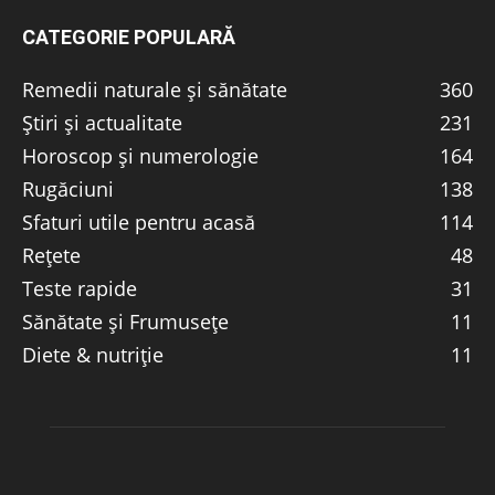
CATEGORIE POPULARĂ
Remedii naturale și sănătate
360
Știri și actualitate
231
Horoscop și numerologie
164
Rugăciuni
138
Sfaturi utile pentru acasă
114
Rețete
48
Teste rapide
31
Sănătate și Frumusețe
11
Diete & nutriție
11