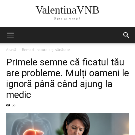
ValentinaVNB
Bine ai venit!
Acasă
Remedii naturale și sănătate
Primele semne că ficatul tău
are probleme. Mulți oameni le
ignoră până când ajung la
medic
56