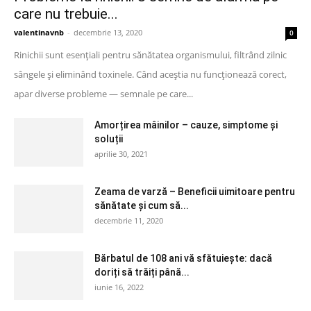
care nu trebuie...
valentinavnb
-
decembrie 13, 2020
0
Rinichii sunt esențiali pentru sănătatea organismului, filtrând zilnic
sângele și eliminând toxinele. Când aceștia nu funcționează corect,
apar diverse probleme — semnale pe care...
Amorțirea mâinilor – cauze, simptome și
soluții
aprilie 30, 2021
Zeama de varză – Beneficii uimitoare pentru
sănătate și cum să...
decembrie 11, 2020
Bărbatul de 108 ani vă sfătuiește: dacă
doriți să trăiți până...
iunie 16, 2022