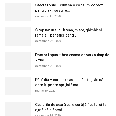
Sfecla roșie – cum să o consumi corect
pentru a-ți susține...
noiembrie 11, 2020
Sirop natural cu hrean, miere, ghimbir și
lămâie – beneficii pentru...
decembrie 23, 2020
Doctorii spun – bea zeama de varza timp de
7 zile....
decembrie 20, 2020
Păpădia – comoara ascunsă din grădină
care îți poate sprijini ficatul,...
martie 30, 2020
Ceaiurile de seară care curăță ficatul și te
ajută să slăbești
octombrie 18, 2020