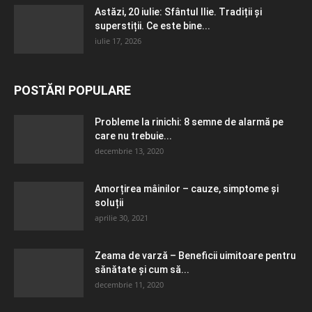
Astăzi, 20 iulie: Sfântul Ilie. Tradiții și
superstiții. Ce este bine...
iulie 17, 2026
POSTĂRI POPULARE
Probleme la rinichi: 8 semne de alarmă pe
care nu trebuie...
decembrie 13, 2020
Amorțirea mâinilor – cauze, simptome și
soluții
aprilie 30, 2021
Zeama de varză – Beneficii uimitoare pentru
sănătate și cum să...
decembrie 11, 2020