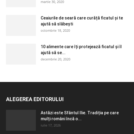
martie 30, 2020
Ceaiurile de seară care curăță ficatul și te
ajută să slăbești
octombrie 18, 2020
10 alimente care îți protejează ficatul și îl
ajută să se...
decembrie 20, 2020
ALEGEREA EDITORULUI
Astăzi este Sfântul Ilie. Tradiția pe care
mulți români încă o...
iulie 17, 2026