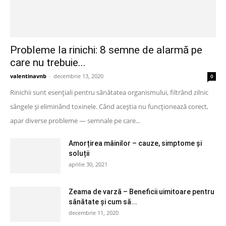
Probleme la rinichi: 8 semne de alarmă pe
care nu trebuie...
valentinavnb
-
decembrie 13, 2020
0
Rinichii sunt esențiali pentru sănătatea organismului, filtrând zilnic
sângele și eliminând toxinele. Când aceștia nu funcționează corect,
apar diverse probleme — semnale pe care...
Amorțirea mâinilor – cauze, simptome și
soluții
aprilie 30, 2021
Zeama de varză – Beneficii uimitoare pentru
sănătate și cum să...
decembrie 11, 2020