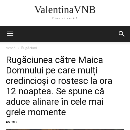
ValentinaVNB
Bine ai venit!
Acasă
Rugăciuni
Rugăciunea către Maica
Domnului pe care mulți
credincioși o rostesc la ora
12 noaptea. Se spune că
aduce alinare în cele mai
grele momente
3035