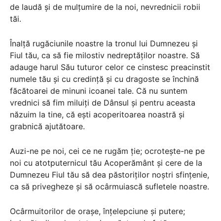
de laudă și de mulțumire de la noi, nevrednicii robii
tăi.
Înalță rugăciunile noastre la tronul lui Dumnezeu și
Fiul tău, ca să fie milostiv nedreptăților noastre. Să
adauge harul Său tuturor celor ce cinstesc preacinstit
numele tău și cu credință și cu dragoste se închină
făcătoarei de minuni icoanei tale. Că nu suntem
vrednici să fim miluiți de Dânsul și pentru aceasta
năzuim la tine, că ești acoperitoarea noastră și
grabnică ajutătoare.
Auzi-ne pe noi, cei ce ne rugăm ție; ocrotește-ne pe
noi cu atotputernicul tău Acoperământ și cere de la
Dumnezeu Fiul tău să dea păstoriților noștri sfințenie,
ca să privegheze și să ocârmuiască sufletele noastre.
Ocârmuitorilor de orașe, înțelepciune și putere;