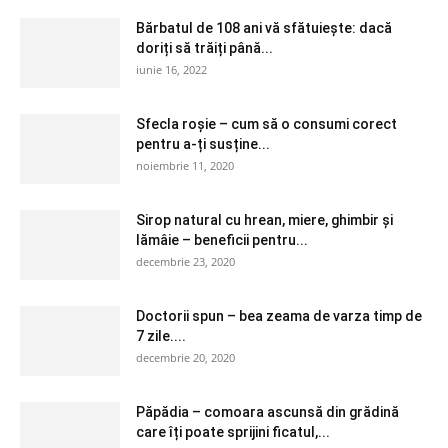
Bărbatul de 108 ani vă sfătuiește: dacă
doriți să trăiți până...
iunie 16, 2022
Sfecla roșie – cum să o consumi corect
pentru a-ți susține...
noiembrie 11, 2020
Sirop natural cu hrean, miere, ghimbir și
lămâie – beneficii pentru...
decembrie 23, 2020
Doctorii spun – bea zeama de varza timp de
7 zile....
decembrie 20, 2020
Păpădia – comoara ascunsă din grădină
care îți poate sprijini ficatul,...