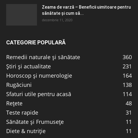
Zeama de varză – Beneficii uimitoare pentru
sănătate și cum să...
decembrie 11, 2020
CATEGORIE POPULARĂ
Remedii naturale și sănătate
360
Știri și actualitate
231
Horoscop și numerologie
164
Rugăciuni
138
Sfaturi utile pentru acasă
114
Rețete
48
Teste rapide
31
Sănătate și Frumusețe
11
Diete & nutriție
11