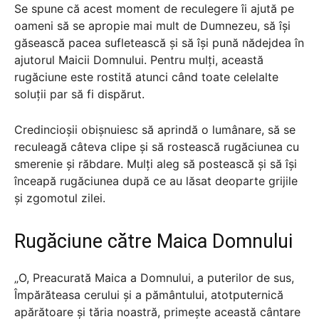
Se spune că acest moment de reculegere îi ajută pe
oameni să se apropie mai mult de Dumnezeu, să își
găsească pacea sufletească și să își pună nădejdea în
ajutorul Maicii Domnului. Pentru mulți, această
rugăciune este rostită atunci când toate celelalte
soluții par să fi dispărut.
Credincioșii obișnuiesc să aprindă o lumânare, să se
reculeagă câteva clipe și să rostească rugăciunea cu
smerenie și răbdare. Mulți aleg să postească și să își
înceapă rugăciunea după ce au lăsat deoparte grijile
și zgomotul zilei.
Rugăciune către Maica Domnului
„O, Preacurată Maica a Domnului, a puterilor de sus,
Împărăteasa cerului și a pământului, atotputernică
apărătoare și tăria noastră, primește această cântare