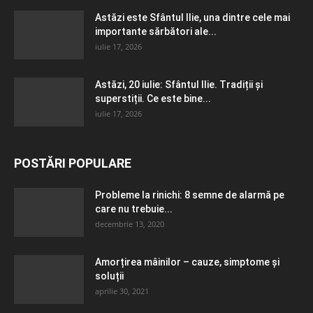
Astăzi este Sfântul Ilie, una dintre cele mai
importante sărbători ale...
iulie 17, 2026
Astăzi, 20 iulie: Sfântul Ilie. Tradiții și
superstiții. Ce este bine...
iulie 17, 2026
POSTĂRI POPULARE
Probleme la rinichi: 8 semne de alarmă pe
care nu trebuie...
decembrie 13, 2020
Amorțirea mâinilor – cauze, simptome și
soluții
aprilie 30, 2021