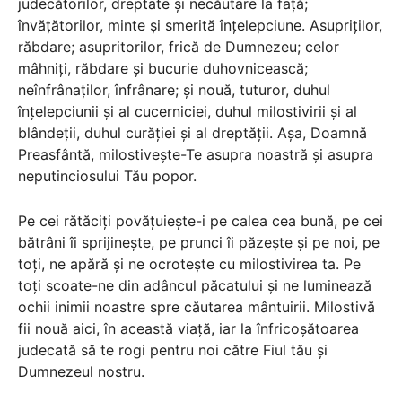
judecătorilor, dreptate și necăutare la față;
învățătorilor, minte și smerită înțelepciune. Asupriților,
răbdare; asupritorilor, frică de Dumnezeu; celor
mâhniți, răbdare și bucurie duhovnicească;
neînfrânaților, înfrânare; și nouă, tuturor, duhul
înțelepciunii și al cucerniciei, duhul milostivirii și al
blândeții, duhul curăției și al dreptății. Așa, Doamnă
Preasfântă, milostivește-Te asupra noastră și asupra
neputinciosului Tău popor.
Pe cei rătăciți povățuiește-i pe calea cea bună, pe cei
bătrâni îi sprijinește, pe prunci îi păzește și pe noi, pe
toți, ne apără și ne ocrotește cu milostivirea ta. Pe
toți scoate-ne din adâncul păcatului și ne luminează
ochii inimii noastre spre căutarea mântuirii. Milostivă
fii nouă aici, în această viață, iar la înfricoșătoarea
judecată să te rogi pentru noi către Fiul tău și
Dumnezeul nostru.