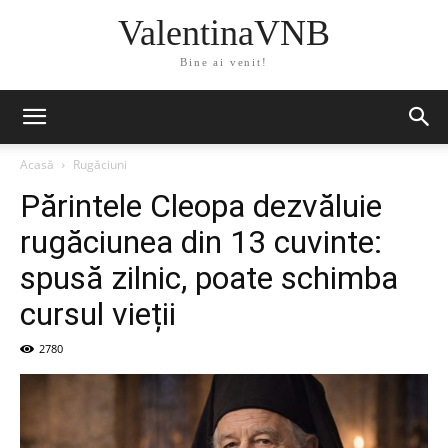
ValentinaVNB
Bine ai venit!
Acasă
Rugăciuni
Părintele Cleopa dezvăluie
rugăciunea din 13 cuvinte:
spusă zilnic, poate schimba
cursul vieții
2780