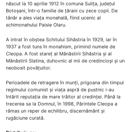
născut la 10 aprilie 1912 în comuna Sulița, județul
Botoșani, într-o familie de țărani cu zece copii. De
tânăr a ales viața monahală, fiind ucenic al
schimonahului Paisie Olaru.
A intrat în obștea Schitului Sihăstria în 1929, iar în
1937 a fost tuns în monahism, primind numele de
Cleopa. A fost stareț al Mănăstirii Sihăstria și al
Mănăstirii Slatina, duhovnic al mii de credincioși și un
neobosit povățuitor.
Perioadele de retragere în munți, prigoana din timpul
regimului comunist și viața aspră de pustnic i-au
întărit reputația de mare trăitor al credinței. Până la
trecerea sa la Domnul, în 1998, Părintele Cleopa a
rămas un reper de echilibru, discernământ și
rugăciune curată.