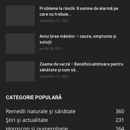
Probleme la rinichi: 8 semne de alarmă pe
care nu trebuie...
decembrie 13, 2020
Amorțirea mâinilor – cauze, simptome și
soluții
aprilie 30, 2021
Zeama de varză – Beneficii uimitoare pentru
sănătate și cum să...
decembrie 11, 2020
CATEGORIE POPULARĂ
Remedii naturale și sănătate
360
Știri și actualitate
231
Horoscop și numerologie
164