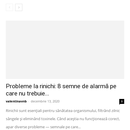
Probleme la rinichi: 8 semne de alarmă pe
care nu trebuie...
valentinavnb
-
decembrie 13, 2020
0
Rinichii sunt esențiali pentru sănătatea organismului, filtrând zilnic
sângele și eliminând toxinele. Când aceștia nu funcționează corect,
apar diverse probleme — semnale pe care...