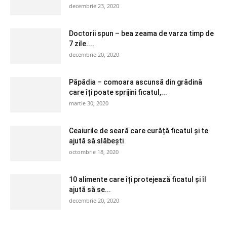
decembrie 23, 2020
Doctorii spun – bea zeama de varza timp de
7 zile....
decembrie 20, 2020
Păpădia – comoara ascunsă din grădină
care îți poate sprijini ficatul,...
martie 30, 2020
Ceaiurile de seară care curăță ficatul și te
ajută să slăbești
octombrie 18, 2020
10 alimente care îți protejează ficatul și îl
ajută să se...
decembrie 20, 2020