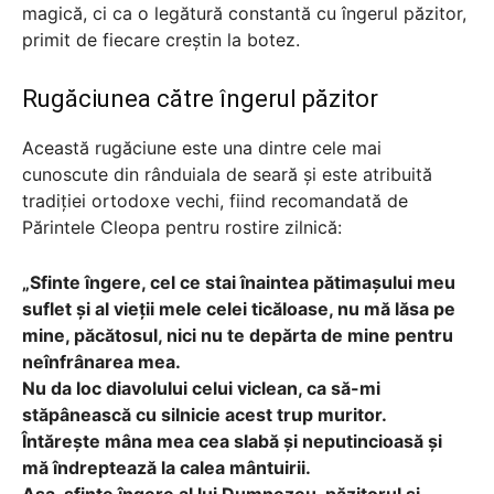
magică, ci ca o legătură constantă cu îngerul păzitor,
primit de fiecare creștin la botez.
Rugăciunea către îngerul păzitor
Această rugăciune este una dintre cele mai
cunoscute din rânduiala de seară și este atribuită
tradiției ortodoxe vechi, fiind recomandată de
Părintele Cleopa pentru rostire zilnică:
„Sfinte îngere, cel ce stai înaintea pătimașului meu
suflet și al vieții mele celei ticăloase, nu mă lăsa pe
mine, păcătosul, nici nu te depărta de mine pentru
neînfrânarea mea.
Nu da loc diavolului celui viclean, ca să-mi
stăpânească cu silnicie acest trup muritor.
Întărește mâna mea cea slabă și neputincioasă și
mă îndreptează la calea mântuirii.
Așa, sfinte îngere al lui Dumnezeu, păzitorul și