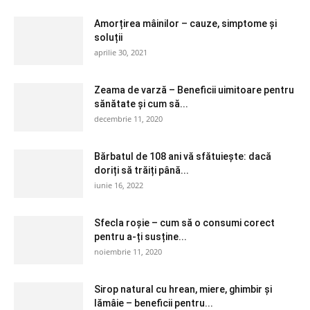
Amorțirea mâinilor – cauze, simptome și
soluții
aprilie 30, 2021
Zeama de varză – Beneficii uimitoare pentru
sănătate și cum să...
decembrie 11, 2020
Bărbatul de 108 ani vă sfătuiește: dacă
doriți să trăiți până...
iunie 16, 2022
Sfecla roșie – cum să o consumi corect
pentru a-ți susține...
noiembrie 11, 2020
Sirop natural cu hrean, miere, ghimbir și
lămâie – beneficii pentru...