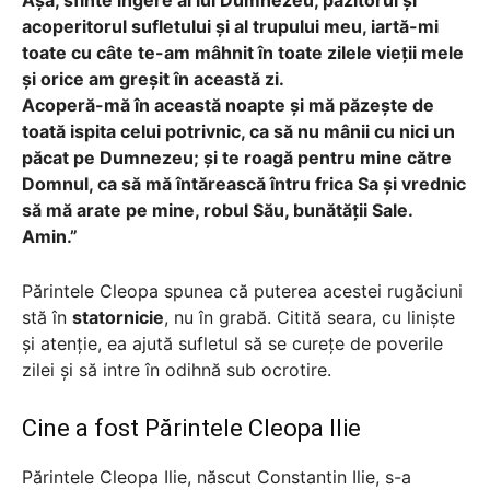
acoperitorul sufletului și al trupului meu, iartă-mi
toate cu câte te-am mâhnit în toate zilele vieții mele
și orice am greșit în această zi.
Acoperă-mă în această noapte și mă păzește de
toată ispita celui potrivnic, ca să nu mânii cu nici un
păcat pe Dumnezeu; și te roagă pentru mine către
Domnul, ca să mă întărească întru frica Sa și vrednic
să mă arate pe mine, robul Său, bunătății Sale.
Amin.”
Părintele Cleopa spunea că puterea acestei rugăciuni
stă în
statornicie
, nu în grabă. Citită seara, cu liniște
și atenție, ea ajută sufletul să se curețe de poverile
zilei și să intre în odihnă sub ocrotire.
Cine a fost Părintele Cleopa Ilie
Părintele Cleopa Ilie, născut Constantin Ilie, s-a