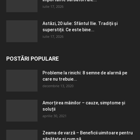
iulie 17, 2026
Astăzi, 20 iulie: Sfântul Ilie. Tradiții și
superstiții. Ce este bine...
iulie 17, 2026
POSTĂRI POPULARE
Probleme la rinichi: 8 semne de alarmă pe
care nu trebuie...
decembrie 13, 2020
Amorțirea mâinilor – cauze, simptome și
soluții
aprilie 30, 2021
Zeama de varză – Beneficii uimitoare pentru
sănătate și cum să...