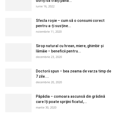
doriți să trăiți până...
iunie 16, 2022
Sfecla roșie – cum să o consumi corect
pentru a-ți susține...
noiembrie 11, 2020
Sirop natural cu hrean, miere, ghimbir și
lămâie – beneficii pentru...
decembrie 23, 2020
Doctorii spun – bea zeama de varza timp de
7 zile....
decembrie 20, 2020
Păpădia – comoara ascunsă din grădină
care îți poate sprijini ficatul,...
martie 30, 2020