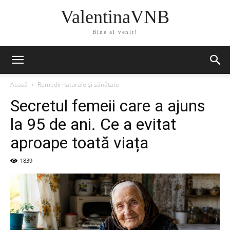
ValentinaVNB
Bine ai venit!
Acasă
Remedii naturale și sănătate
Secretul femeii care a ajuns
la 95 de ani. Ce a evitat
aproape toată viața
1839