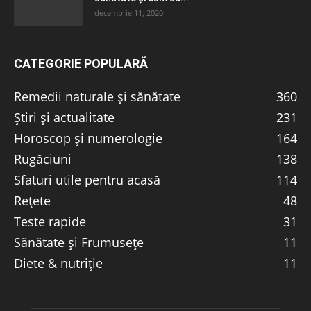
decembrie 11, 2020
CATEGORIE POPULARĂ
Remedii naturale și sănătate
360
Știri și actualitate
231
Horoscop și numerologie
164
Rugăciuni
138
Sfaturi utile pentru acasă
114
Rețete
48
Teste rapide
31
Sănătate și Frumusețe
11
Diete & nutriție
11