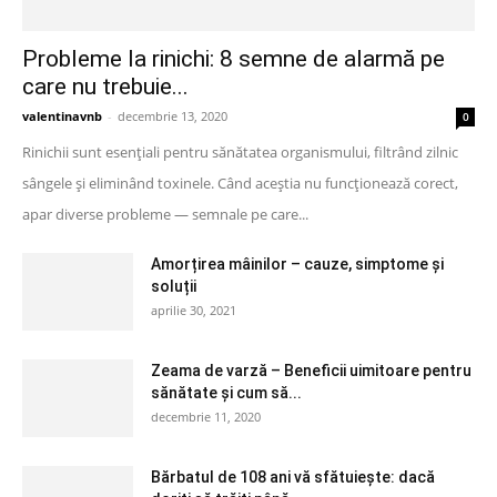
Probleme la rinichi: 8 semne de alarmă pe
care nu trebuie...
valentinavnb
-
decembrie 13, 2020
0
Rinichii sunt esențiali pentru sănătatea organismului, filtrând zilnic
sângele și eliminând toxinele. Când aceștia nu funcționează corect,
apar diverse probleme — semnale pe care...
Amorțirea mâinilor – cauze, simptome și
soluții
aprilie 30, 2021
Zeama de varză – Beneficii uimitoare pentru
sănătate și cum să...
decembrie 11, 2020
Bărbatul de 108 ani vă sfătuiește: dacă