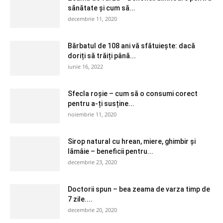
sănătate și cum să...
decembrie 11, 2020
Bărbatul de 108 ani vă sfătuiește: dacă
doriți să trăiți până...
iunie 16, 2022
Sfecla roșie – cum să o consumi corect
pentru a-ți susține...
noiembrie 11, 2020
Sirop natural cu hrean, miere, ghimbir și
lămâie – beneficii pentru...
decembrie 23, 2020
Doctorii spun – bea zeama de varza timp de
7 zile....
decembrie 20, 2020