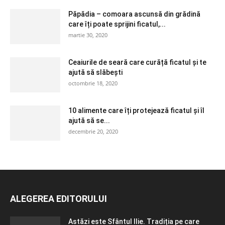
Păpădia – comoara ascunsă din grădină
care îți poate sprijini ficatul,...
martie 30, 2020
Ceaiurile de seară care curăță ficatul și te
ajută să slăbești
octombrie 18, 2020
10 alimente care îți protejează ficatul și îl
ajută să se...
decembrie 20, 2020
ALEGEREA EDITORULUI
Astăzi este Sfântul Ilie. Tradiția pe care