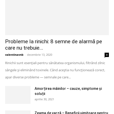
Probleme la rinichi: 8 semne de alarmă pe
care nu trebuie...
valentinavnb
-
decembrie 13, 2020
0
Rinichii sunt esențiali pentru sănătatea organismului, filtrând zilnic
sângele și eliminând toxinele. Când aceștia nu funcționează corect,
apar diverse probleme — semnale pe care...
Amorțirea mâinilor – cauze, simptome și
soluții
aprilie 30, 2021
Zeama de varză – Beneficii uimitoare pentru