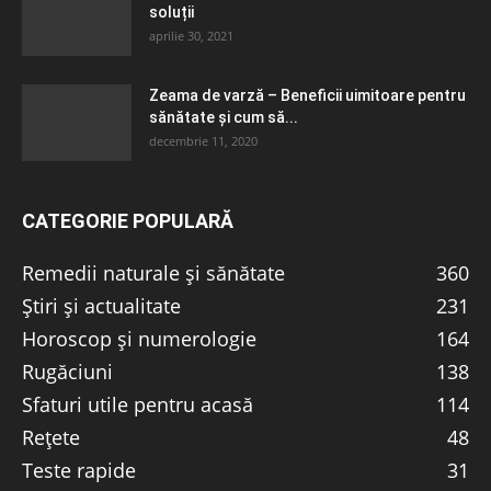
soluții
aprilie 30, 2021
Zeama de varză – Beneficii uimitoare pentru
sănătate și cum să...
decembrie 11, 2020
CATEGORIE POPULARĂ
Remedii naturale și sănătate
360
Știri și actualitate
231
Horoscop și numerologie
164
Rugăciuni
138
Sfaturi utile pentru acasă
114
Rețete
48
Teste rapide
31