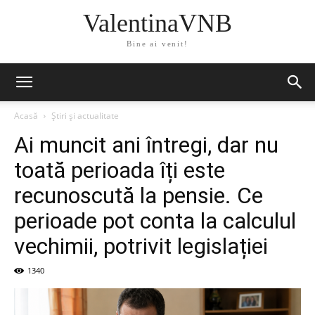
ValentinaVNB
Bine ai venit!
Acasă
Știri și actualitate
Ai muncit ani întregi, dar nu
toată perioada îți este
recunoscută la pensie. Ce
perioade pot conta la calculul
vechimii, potrivit legislației
1340