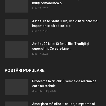
mulți români încă o...
iulie 17, 2026
Astăzi este Sfântul Ilie, una dintre cele mai
importante sărbători ale...
iulie 17, 2026
Astăzi, 20 iulie: Sfântul Ilie. Tradiții și
superstiții. Ce este bine...
iulie 17, 2026
POSTĂRI POPULARE
Probleme la rinichi: 8 semne de alarmă pe
care nu trebuie...
decembrie 13, 2020
Amorțirea mâinilor – cauze, simptome și