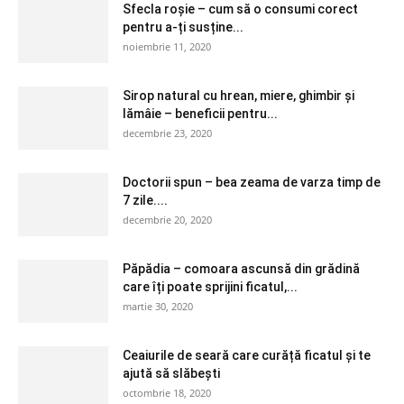
Sfecla roșie – cum să o consumi corect
pentru a-ți susține...
noiembrie 11, 2020
Sirop natural cu hrean, miere, ghimbir și
lămâie – beneficii pentru...
decembrie 23, 2020
Doctorii spun – bea zeama de varza timp de
7 zile....
decembrie 20, 2020
Păpădia – comoara ascunsă din grădină
care îți poate sprijini ficatul,...
martie 30, 2020
Ceaiurile de seară care curăță ficatul și te
ajută să slăbești
octombrie 18, 2020