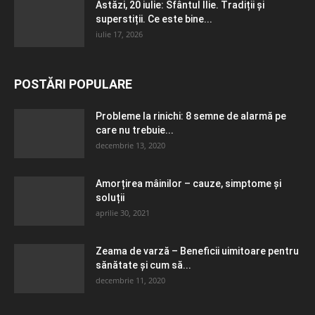
Astăzi, 20 iulie: Sfântul Ilie. Tradiții și
superstiții. Ce este bine...
iulie 17, 2026
POSTĂRI POPULARE
Probleme la rinichi: 8 semne de alarmă pe
care nu trebuie...
decembrie 13, 2020
Amorțirea mâinilor – cauze, simptome și
soluții
aprilie 30, 2021
Zeama de varză – Beneficii uimitoare pentru
sănătate și cum să...
decembrie 11, 2020