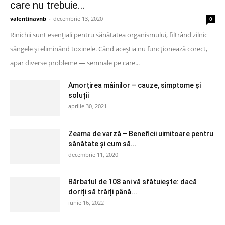
care nu trebuie...
valentinavnb
-
decembrie 13, 2020
0
Rinichii sunt esențiali pentru sănătatea organismului, filtrând zilnic
sângele și eliminând toxinele. Când aceștia nu funcționează corect,
apar diverse probleme — semnale pe care...
Amorțirea mâinilor – cauze, simptome și
soluții
aprilie 30, 2021
Zeama de varză – Beneficii uimitoare pentru
sănătate și cum să...
decembrie 11, 2020
Bărbatul de 108 ani vă sfătuiește: dacă
doriți să trăiți până...
iunie 16, 2022