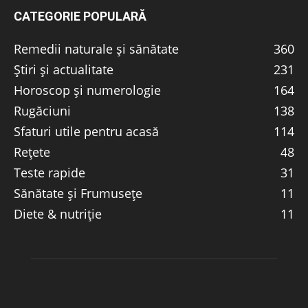
CATEGORIE POPULARĂ
Remedii naturale și sănătate
360
Știri și actualitate
231
Horoscop și numerologie
164
Rugăciuni
138
Sfaturi utile pentru acasă
114
Rețete
48
Teste rapide
31
Sănătate și Frumusețe
11
Diete & nutriție
11