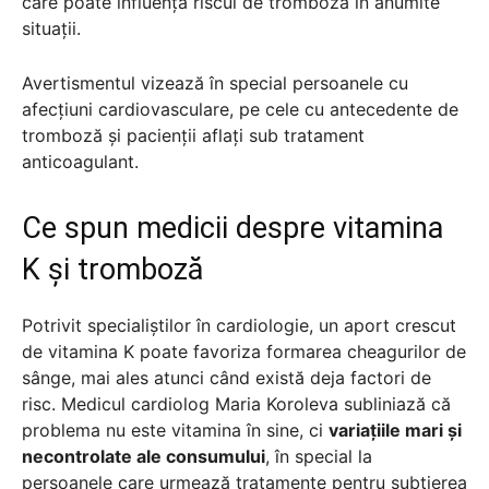
care poate influența riscul de tromboză în anumite
situații.
Avertismentul vizează în special persoanele cu
afecțiuni cardiovasculare, pe cele cu antecedente de
tromboză și pacienții aflați sub tratament
anticoagulant.
Ce spun medicii despre vitamina
K și tromboză
Potrivit specialiștilor în cardiologie, un aport crescut
de vitamina K poate favoriza formarea cheagurilor de
sânge, mai ales atunci când există deja factori de
risc. Medicul cardiolog Maria Koroleva subliniază că
problema nu este vitamina în sine, ci
variațiile mari și
necontrolate ale consumului
, în special la
persoanele care urmează tratamente pentru subțierea