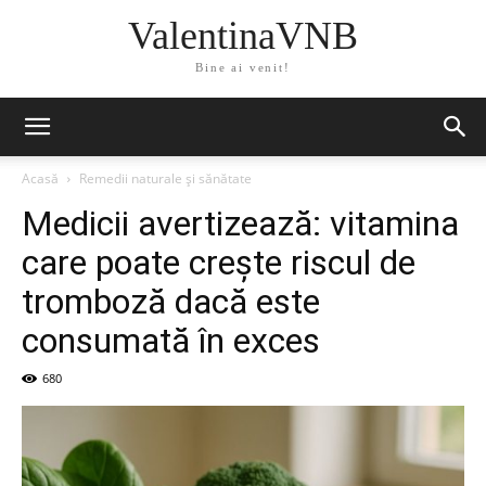
ValentinaVNB
Bine ai venit!
Acasă
Remedii naturale și sănătate
Medicii avertizează: vitamina
care poate crește riscul de
tromboză dacă este
consumată în exces
680