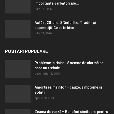
importante sărbători ale...
iulie 17, 2026
Astăzi, 20 iulie: Sfântul Ilie. Tradiții și
superstiții. Ce este bine...
iulie 17, 2026
POSTĂRI POPULARE
Probleme la rinichi: 8 semne de alarmă pe
care nu trebuie...
decembrie 13, 2020
Amorțirea mâinilor – cauze, simptome și
soluții
aprilie 30, 2021
Zeama de varză – Beneficii uimitoare pentru