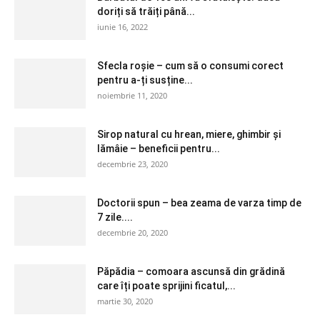
doriți să trăiți până...
iunie 16, 2022
Sfecla roșie – cum să o consumi corect
pentru a-ți susține...
noiembrie 11, 2020
Sirop natural cu hrean, miere, ghimbir și
lămâie – beneficii pentru...
decembrie 23, 2020
Doctorii spun – bea zeama de varza timp de
7 zile....
decembrie 20, 2020
Păpădia – comoara ascunsă din grădină
care îți poate sprijini ficatul,...
martie 30, 2020