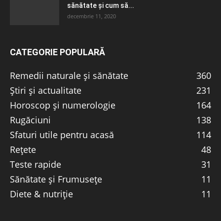
sănătate și cum să...
decembrie 11, 2020
CATEGORIE POPULARĂ
Remedii naturale și sănătate
360
Știri și actualitate
231
Horoscop și numerologie
164
Rugăciuni
138
Sfaturi utile pentru acasă
114
Rețete
48
Teste rapide
31
Sănătate și Frumusețe
11
Diete & nutriție
11