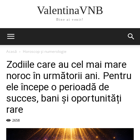
ValentinaVNB
Bine ai venit!
Acasă
Horoscop și numerologie
Zodiile care au cel mai mare
noroc în următorii ani. Pentru
ele începe o perioadă de
succes, bani și oportunități
rare
2658