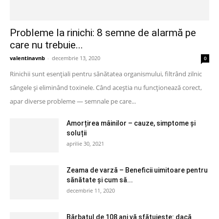
Probleme la rinichi: 8 semne de alarmă pe
care nu trebuie...
valentinavnb
-
decembrie 13, 2020
0
Rinichii sunt esențiali pentru sănătatea organismului, filtrând zilnic
sângele și eliminând toxinele. Când aceștia nu funcționează corect,
apar diverse probleme — semnale pe care...
Amorțirea mâinilor – cauze, simptome și
soluții
aprilie 30, 2021
Zeama de varză – Beneficii uimitoare pentru
sănătate și cum să...
decembrie 11, 2020
Bărbatul de 108 ani vă sfătuiește: dacă